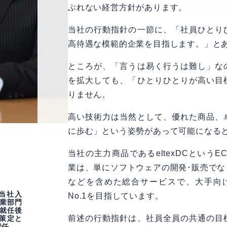
ぶれない経営方針があります。
当社の行動指針の一節に、「社員ひとり
高待遇な模範的企業を目指します。」と
ところが、「言うは易く行うは難し」な
を拡大しても、「ひとりひとりが高い目
りません。
高い技術力は当然として、優れた商品、
に歩む」という姿勢があって可能になる
当社の主力商品であるeltexDCという
業は、単にソフトウェアの開発･販売で
などを含めた総合サービスで、大手向
に当社入
No.1を目指しています。
業部門
役就任後
前述の行動指針は、社員全員の共通の目
の策定と
就任。