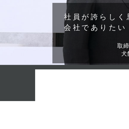
社員が誇らしく
会社で
ありたい
取
犬