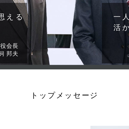
思える
一
活
締役会長
飼 邦夫
トップメッセージ