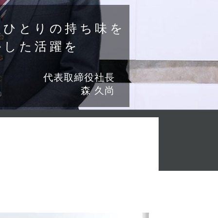
人ひとりの
持ち味を
かした活躍を
代表取締役社長
森 久尚