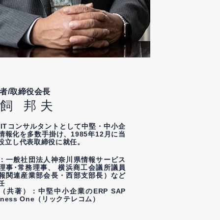
者/取締役会長
飼 邦夫
、ITコンサルタントとして中堅・中小企
情報化を多数手掛け、1985年12月に当
設立し代表取締役に就任。
：一般社団法人神奈川県情報サービス
理事･常務理事、 横浜商工会議所議員
報関連産業部会長・西部支部長）など
任
（共著）：中堅中小企業のERP SAP
iness One（リックテレコム）