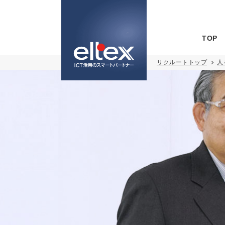
遇な模
である
エルテ
は、エ
す。
を中心
仕事の
「なり
部門の
いやや
どうか
ます。
す。
TOP
リクルートトップ
人