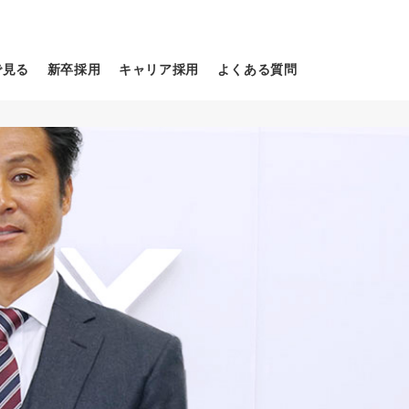
マネージャー×若手エンジニ
本方針
信販売パッケージ開発
ア
新規事業の立ち上げに挑む
グラフで見る社員像
で見る
新卒採用
キャリア採用
よくある質問