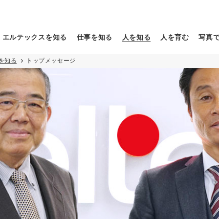
範的企業」を実践していま
ソリューションサービス部
ックスの社員たち。
ルテックスがみなさんの
山田 直樹
に、営業、戦略支援などの
一部と、仕事への思
たい自分」になれる会社か
総合力で事業を推進してい
りがいをご紹介しま
確かめてください。
既存のECサイトをさらなる高みへ導
杉本 優花
トップメッセージ
SDGsへの取り組み
く
企業セミナー
エントリー
健康経営基
新EC/通
エルテックスを知る
仕事を知る
人を知る
人を育む
写真
を知る
トップメッセージ