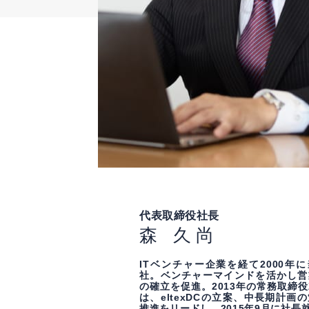
代表取締役社長
森 久尚
ITベンチャー企業を経て2000年
社。ベンチャーマインドを活かし営
の確立を促進。2013年の常務取締
は、eltexDCの立案、中長期計画
推進をリードし、2015年9月に社長