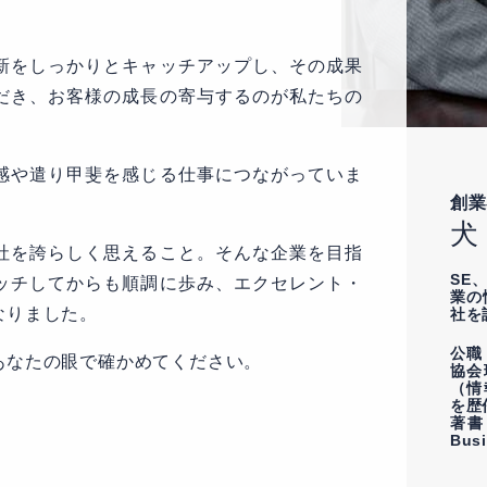
新をしっかりとキャッチアップし、その成果
だき、お客様の成長の寄与するのが私たちの
感や遣り甲斐を感じる仕事につながっていま
創業
犬
社を誇らしく思えること。そんな企業を目指
SE
ッチしてからも順調に歩み、エクセレント・
業の
なりました。
社を
公職
あなたの眼で確かめてください。
協会
（情
を歴
著書
Bus